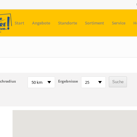
Start
Angebote
Standorte
Sortiment
Service
H
chradius
Ergebnisse
50 km
25