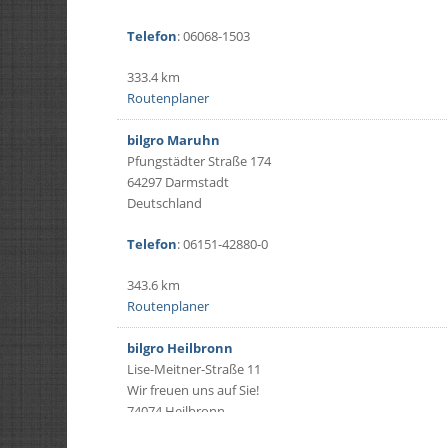
Telefon
: 06068-1503
333.4 km
Routenplaner
bilgro Maruhn
Pfungstädter Straße 174
64297 Darmstadt
Deutschland
Telefon
: 06151-42880-0
343.6 km
Routenplaner
bilgro Heilbronn
Lise-Meitner-Straße 11
Wir freuen uns auf Sie!
74074 Heilbronn
Deutschland