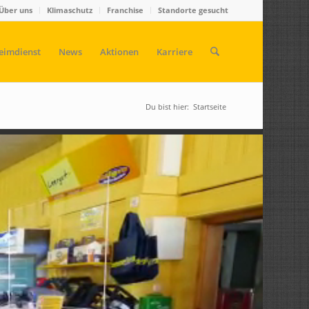
Über uns
Klimaschutz
Franchise
Standorte gesucht
eimdienst
News
Aktionen
Karriere
Du bist hier:
Startseite