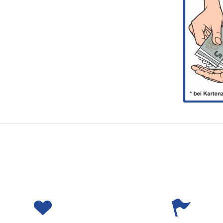
Wir helfen Ihnen gerne
Parken direkt vor der Haustü