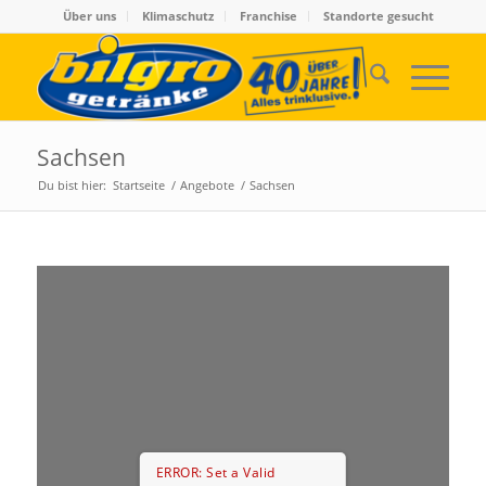
Über uns
Klimaschutz
Franchise
Standorte gesucht
Sachsen
Du bist hier:
Startseite
/
Angebote
/
Sachsen
ERROR: Set a Valid