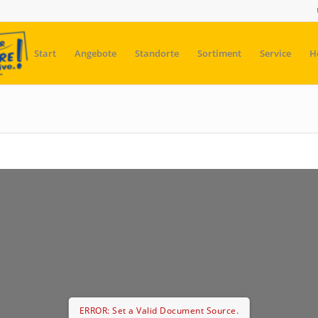
Start
Angebote
Standorte
Sortiment
Service
H
ERROR: Set a Valid Document Source.